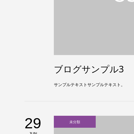
ブログサンプル3
サンプルテキストサンプルテキスト。
29
未分類
JUN