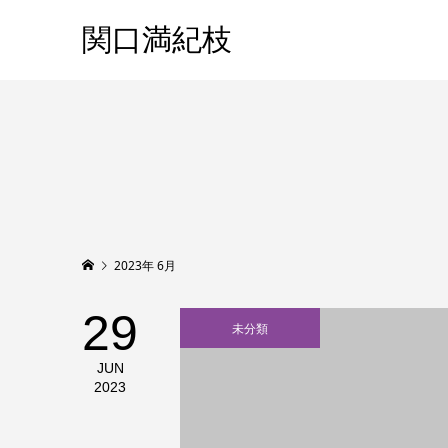
関口満紀枝
2023年 6月
29
未分類
JUN
2023