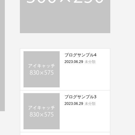
ブログサンプル4
未分類
2023.06.29
ブログサンプル3
未分類
2023.06.29