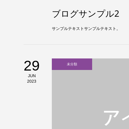
ブログサンプル2
サンプルテキストサンプルテキスト。
29
未分類
JUN
2023